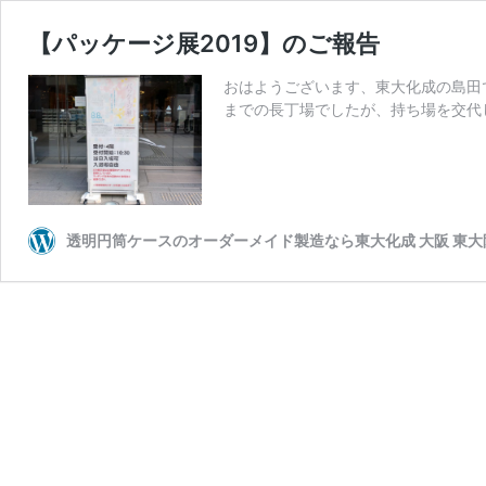
【パッケージ展2019】のご報告
おはようございます、東大化成の島田で
までの長丁場でしたが、持ち場を交代
透明円筒ケースのオーダーメイド製造なら東大化成 大阪 東大