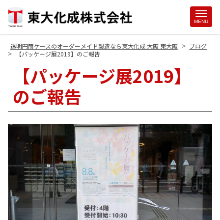
Site
MENU
Footer
>
透明円筒ケースのオーダーメイド製造なら東大化成 大阪 東大阪
ブログ
>
【パッケージ展2019】のご報告
【パッケージ展2019】
のご報告