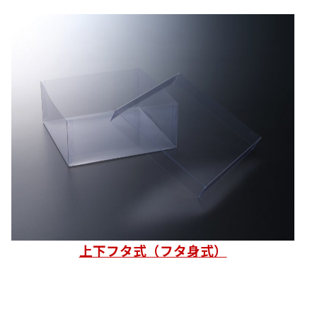
上下フタ式（フタ身式）