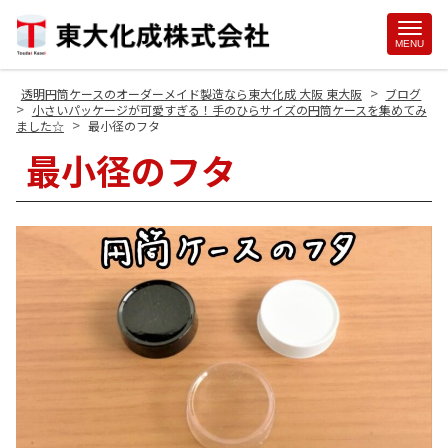
Site
MENU
Footer
>
透明円筒ケースのオーダーメイド製造なら東大化成 大阪 東大阪
ブログ
>
小さいパッケージが可愛すぎる！手のひらサイズの円筒ケースを集めてみ
>
ました☆
最小径のフタ
最小径のフタ