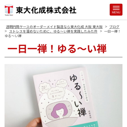
Site
MENU
Footer
>
透明円筒ケースのオーダーメイド製造なら東大化成 大阪 東大阪
ブログ
>
>
ストレスを溜めないために、ゆる～い禅を実践したみた件
一日一禅！
ゆる〜い禅
一日一禅！ゆる〜い禅