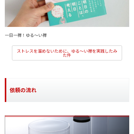
一日一禅！ゆる〜い禅
ストレスを溜めないために、ゆる～い禅を実践したみ
た件
依頼の流れ