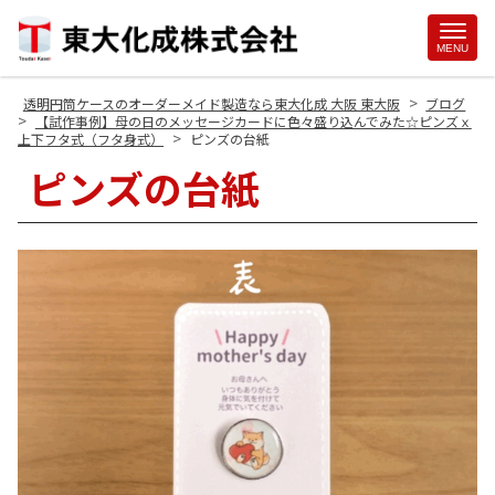
Site
MENU
Footer
>
透明円筒ケースのオーダーメイド製造なら東大化成 大阪 東大阪
ブログ
>
【試作事例】母の日のメッセージカードに色々盛り込んでみた☆ピンズｘ
>
上下フタ式（フタ身式）
ピンズの台紙
ピンズの台紙