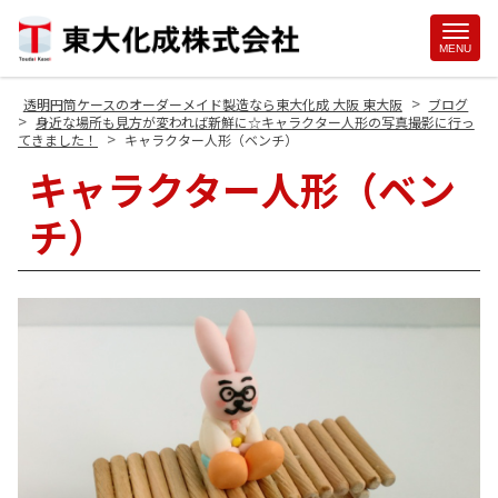
Site
MENU
Footer
>
透明円筒ケースのオーダーメイド製造なら東大化成 大阪 東大阪
ブログ
>
身近な場所も見方が変われば新鮮に☆キャラクター人形の写真撮影に行っ
>
てきました！
キャラクター人形（ベンチ）
キャラクター人形（ベン
チ）