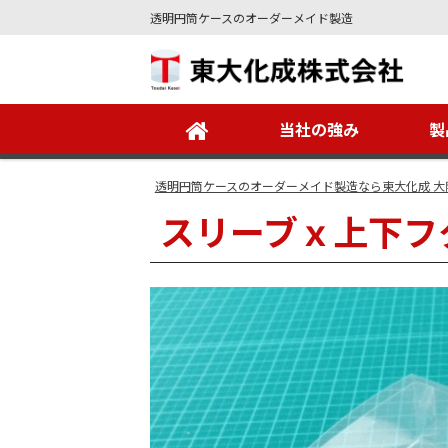
透明円筒ケースのオーダーメイド製造
Site
Footer
当社の強み
製
透明円筒ケースのオーダーメイド製造なら東大化成 大
スリーブｘ上下フ