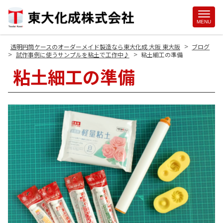
Site
MENU
Footer
>
透明円筒ケースのオーダーメイド製造なら東大化成 大阪 東大阪
ブログ
>
>
試作事例に使うサンプルを粘土で工作中♪
粘土細工の準備
粘土細工の準備