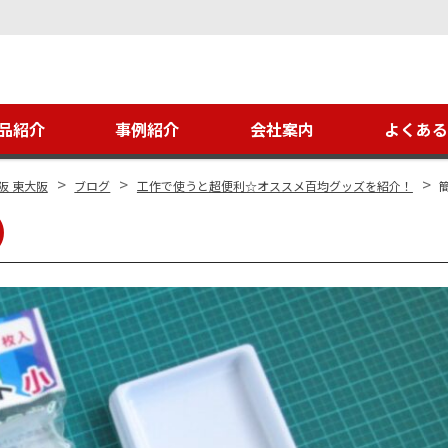
品紹介
事例紹介
会社案内
よくあ
>
>
>
阪 東大阪
ブログ
工作で使うと超便利☆オススメ百均グッズを紹介！
）