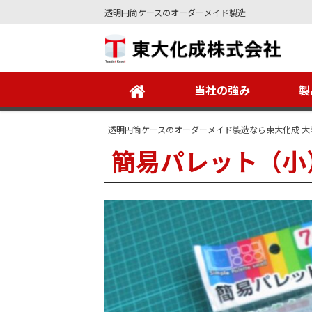
透明円筒ケースのオーダーメイド製造
Site
Footer
当社の強み
製
透明円筒ケースのオーダーメイド製造なら東大化成 大
簡易パレット（小