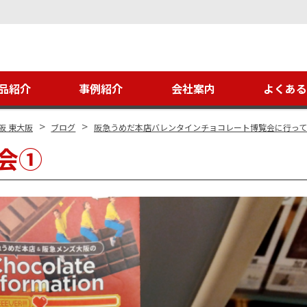
品紹介
事例紹介
会社案内
よくあ
>
>
阪 東大阪
ブログ
阪急うめだ本店バレンタインチョコレート博覧会に行っ
会①