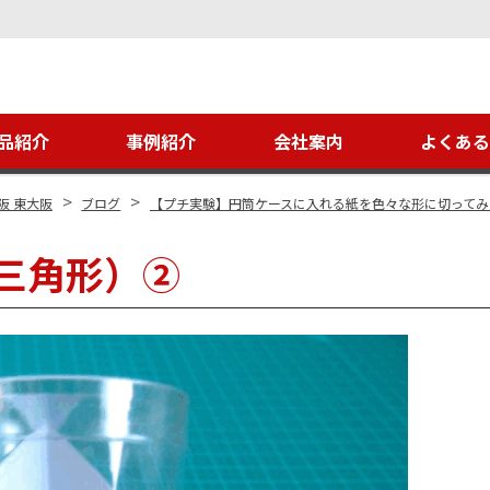
品紹介
事例紹介
会社案内
よくあ
>
>
阪 東大阪
ブログ
【プチ実験】円筒ケースに入れる紙を色々な形に切ってみ
三角形）②