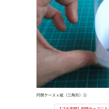
円筒ケースｘ紙（三角形）②
【プチ実験】円筒ケースに入