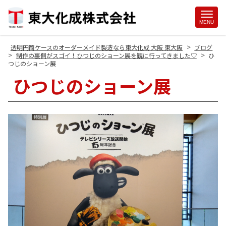
Site
MENU
Footer
>
透明円筒ケースのオーダーメイド製造なら東大化成 大阪 東大阪
ブログ
>
>
制作の裏側がスゴイ！ひつじのショーン展を観に行ってきました♡
ひ
つじのショーン展
ひつじのショーン展