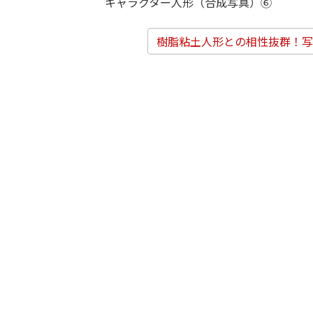
キャラクター人形（合成写真）⑥
樹脂粘土人形との相性抜群！写真