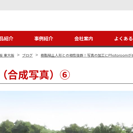
品紹介
事例紹介
会社案内
よくあ
>
>
阪 東大阪
ブログ
樹脂粘土人形との相性抜群！写真の加工にPhotoroom
（合成写真）⑥