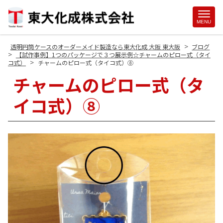
Site
MENU
Footer
>
透明円筒ケースのオーダーメイド製造なら東大化成 大阪 東大阪
ブログ
>
【試作事例】1つのパッケージで３つ展示例☆チャームのピロー式（タイ
>
コ式）
チャームのピロー式（タイコ式）⑧
チャームのピロー式（タ
イコ式）⑧