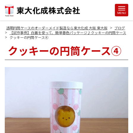
Site
MENU
Footer
>
透明円筒ケースのオーダーメイド製造なら東大化成 大阪 東大阪
ブログ
>
【試作事例】白蓋を使って、簡単春色パッケージ♪クッキーの円筒ケース
>
クッキーの円筒ケース④
クッキーの円筒ケース④