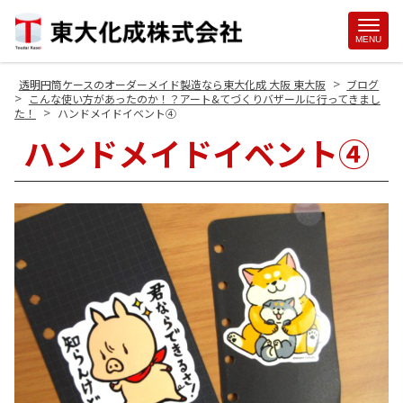
Site
MENU
Footer
>
透明円筒ケースのオーダーメイド製造なら東大化成 大阪 東大阪
ブログ
>
こんな使い方があったのか！？アート&てづくりバザールに行ってきまし
>
た！
ハンドメイドイベント④
ハンドメイドイベント④