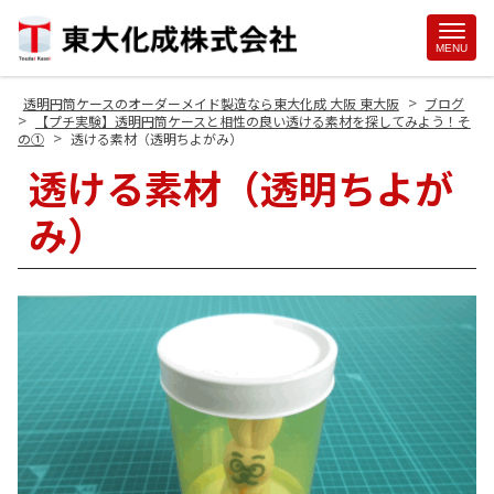
Site
MENU
Footer
>
透明円筒ケースのオーダーメイド製造なら東大化成 大阪 東大阪
ブログ
>
【プチ実験】透明円筒ケースと相性の良い透ける素材を探してみよう！そ
>
の①
透ける素材（透明ちよがみ）
透ける素材（透明ちよが
み）