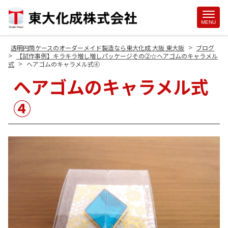
Site
MENU
Footer
>
透明円筒ケースのオーダーメイド製造なら東大化成 大阪 東大阪
ブログ
>
【試作事例】キラキラ増し増しパッケージその②☆ヘアゴムのキャラメル
>
式
ヘアゴムのキャラメル式④
ヘアゴムのキャラメル式
④