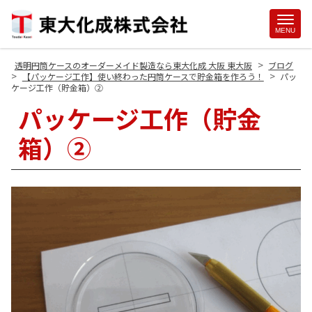
Site
MENU
Footer
>
透明円筒ケースのオーダーメイド製造なら東大化成 大阪 東大阪
ブログ
>
>
【パッケージ工作】使い終わった円筒ケースで貯金箱を作ろう！
パッ
ケージ工作（貯金箱）②
パッケージ工作（貯金
箱）②