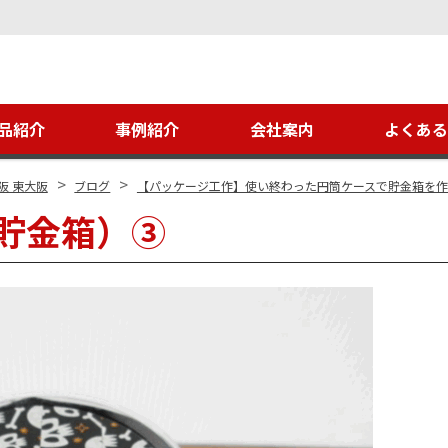
品紹介
事例紹介
会社案内
よくあ
>
>
阪 東大阪
ブログ
【パッケージ工作】使い終わった円筒ケースで貯金箱を
貯金箱）③