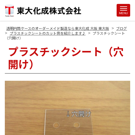
Site
MENU
Footer
>
透明円筒ケースのオーダーメイド製造なら東大化成 大阪 東大阪
ブログ
>
>
プラスチックシートのカット例を紹介します♪
プラスチックシート
（穴開け）
プラスチックシート（穴
開け）