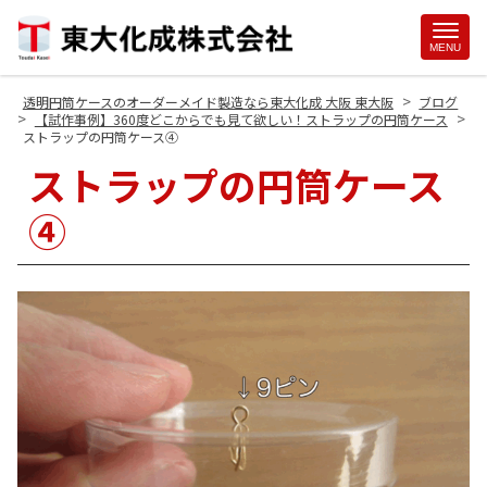
Site
MENU
Footer
>
透明円筒ケースのオーダーメイド製造なら東大化成 大阪 東大阪
ブログ
>
>
【試作事例】360度どこからでも見て欲しい！ストラップの円筒ケース
ストラップの円筒ケース④
ストラップの円筒ケース
④