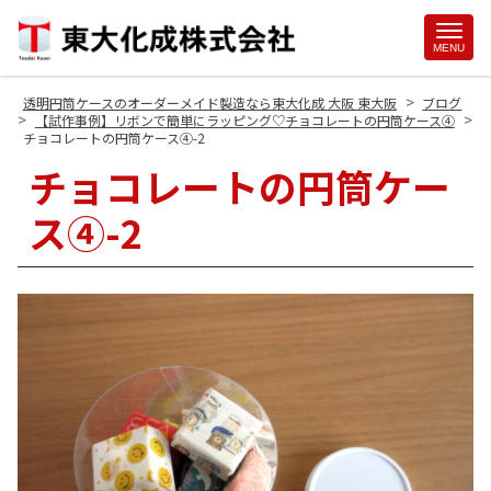
Site
MENU
Footer
>
透明円筒ケースのオーダーメイド製造なら東大化成 大阪 東大阪
ブログ
>
>
【試作事例】リボンで簡単にラッピング♡チョコレートの円筒ケース④
チョコレートの円筒ケース④-2
チョコレートの円筒ケー
ス④-2