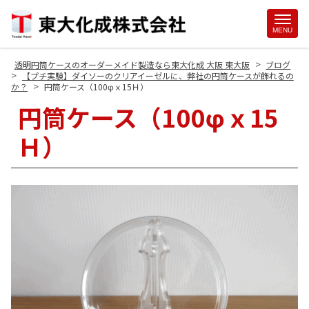
Site
MENU
Footer
>
透明円筒ケースのオーダーメイド製造なら東大化成 大阪 東大阪
ブログ
>
【プチ実験】ダイソーのクリアイーゼルに、弊社の円筒ケースが飾れるの
>
か？
円筒ケース（100φｘ15Ｈ）
円筒ケース（100φｘ15
Ｈ）