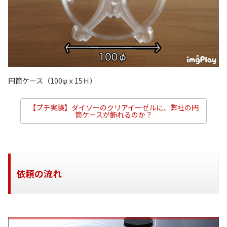
円筒ケース（100φｘ15Ｈ）
【プチ実験】ダイソーのクリアイーゼルに、弊社の円
筒ケースが飾れるのか？
依頼の流れ