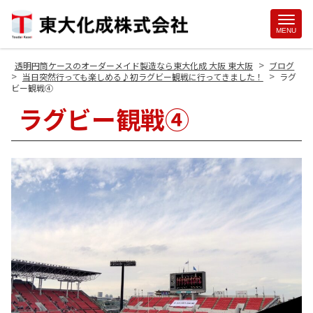
Site
MENU
Footer
>
透明円筒ケースのオーダーメイド製造なら東大化成 大阪 東大阪
ブログ
>
>
当日突然行っても楽しめる♪初ラグビー観戦に行ってきました！
ラグ
ビー観戦④
ラグビー観戦④