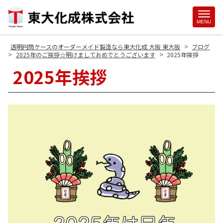
Site
MENU
Footer
>
透明円筒ケースのオーダーメイド製造なら東大化成 大阪 東大阪
ブログ
>
>
2025年のご挨拶☆明けましておめでとうございます
2025年挨拶
2025年挨拶