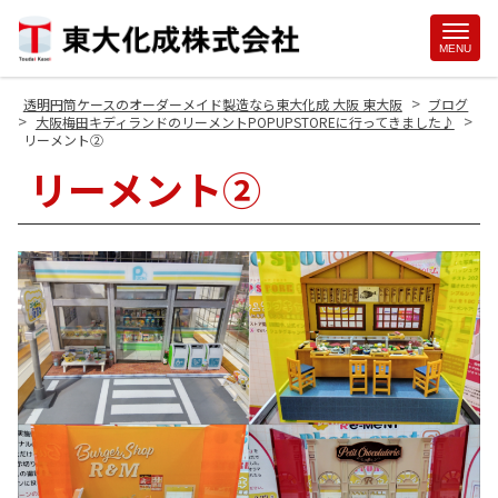
Site
MENU
Footer
>
透明円筒ケースのオーダーメイド製造なら東大化成 大阪 東大阪
ブログ
>
>
大阪梅田キディランドのリーメントPOPUPSTOREに行ってきました♪
リーメント②
リーメント②