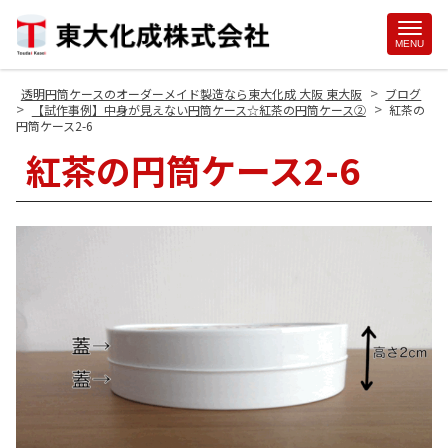
Site
MENU
Footer
>
透明円筒ケースのオーダーメイド製造なら東大化成 大阪 東大阪
ブログ
>
>
【試作事例】中身が見えない円筒ケース☆紅茶の円筒ケース②
紅茶の
円筒ケース2-6
紅茶の円筒ケース2-6