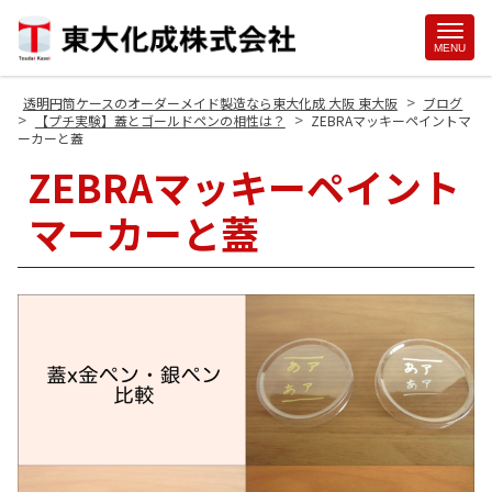
Site
MENU
Footer
>
透明円筒ケースのオーダーメイド製造なら東大化成 大阪 東大阪
ブログ
>
>
【プチ実験】蓋とゴールドペンの相性は？
ZEBRAマッキーペイントマ
ーカーと蓋
ZEBRAマッキーペイント
マーカーと蓋