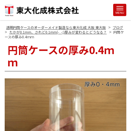
Site
MENU
Footer
>
透明円筒ケースのオーダーメイド製造なら東大化成 大阪 東大阪
ブログ
>
>
たかが0.1mm、されど0.1mm(-_-;)厚みが変わるとどうなる？
円筒ケ
ースの厚み0.4ｍｍ
円筒ケースの厚み0.4ｍ
ｍ