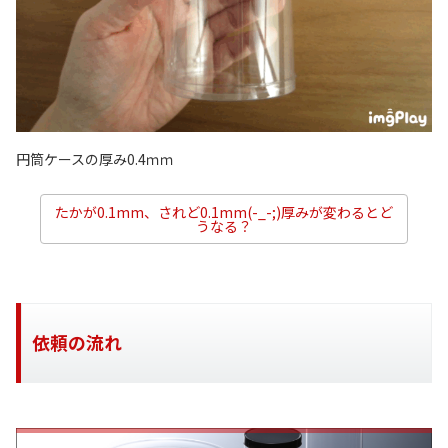
円筒ケースの厚み0.4ｍｍ
たかが0.1mm、されど0.1mm(-_-;)厚みが変わるとど
うなる？
依頼の流れ