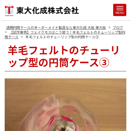
Site
MENU
Footer
>
透明円筒ケースのオーダーメイド製造なら東大化成 大阪 東大阪
ブログ
>
【試作事例】フェイクモスはこう使う！羊毛フェルトのチューリップ型円
>
筒ケース
羊毛フェルトのチューリップ型の円筒ケース③
羊毛フェルトのチューリ
ップ型の円筒ケース③