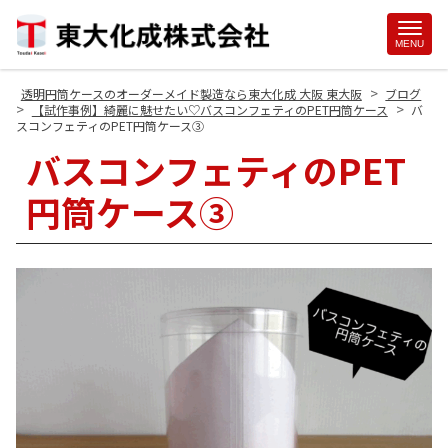
Site
MENU
Footer
>
透明円筒ケースのオーダーメイド製造なら東大化成 大阪 東大阪
ブログ
>
>
【試作事例】綺麗に魅せたい♡バスコンフェティのPET円筒ケース
バ
スコンフェティのPET円筒ケース③
バスコンフェティのPET
円筒ケース③