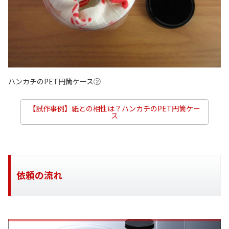
ハンカチのPET円筒ケース②
【試作事例】紙との相性は？ハンカチのPET円筒ケー
ス
依頼の流れ