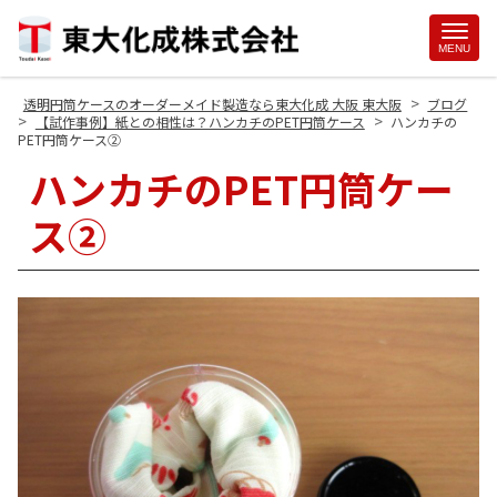
Site
MENU
Footer
>
透明円筒ケースのオーダーメイド製造なら東大化成 大阪 東大阪
ブログ
>
>
【試作事例】紙との相性は？ハンカチのPET円筒ケース
ハンカチの
PET円筒ケース②
ハンカチのPET円筒ケー
ス②