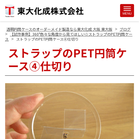
Site
MENU
Footer
>
透明円筒ケースのオーダーメイド製造なら東大化成 大阪 東大阪
ブログ
>
【試作事例】360°色々な角度から見てほしい☆ストラップのPET円筒ケー
>
ス
ストラップのPET円筒ケース④仕切り
ストラップのPET円筒ケ
ース④仕切り