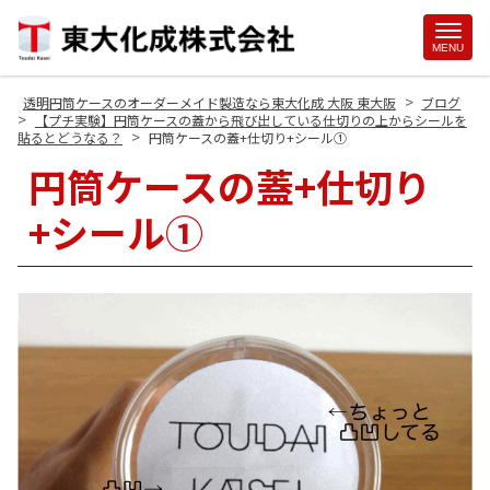
Site
MENU
Footer
>
透明円筒ケースのオーダーメイド製造なら東大化成 大阪 東大阪
ブログ
>
【プチ実験】円筒ケースの蓋から飛び出している仕切りの上からシールを
>
貼るとどうなる？
円筒ケースの蓋+仕切り+シール①
円筒ケースの蓋+仕切り
+シール①