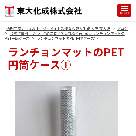
Site
MENU
Footer
>
透明円筒ケースのオーダーメイド製造なら東大化成 大阪 東大阪
ブログ
>
【試作事例】少し小さめに巻いて入れるとgood☆ランチョンマットの
>
PET円筒ケース
ランチョンマットのPET円筒ケース①
ランチョンマットのPET
円筒ケース①