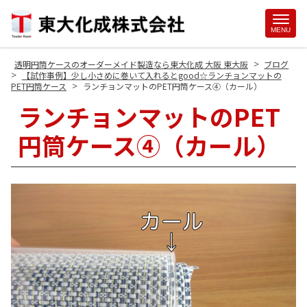
Site
MENU
Footer
>
透明円筒ケースのオーダーメイド製造なら東大化成 大阪 東大阪
ブログ
>
【試作事例】少し小さめに巻いて入れるとgood☆ランチョンマットの
>
PET円筒ケース
ランチョンマットのPET円筒ケース④（カール）
ランチョンマットのPET
円筒ケース④（カール）