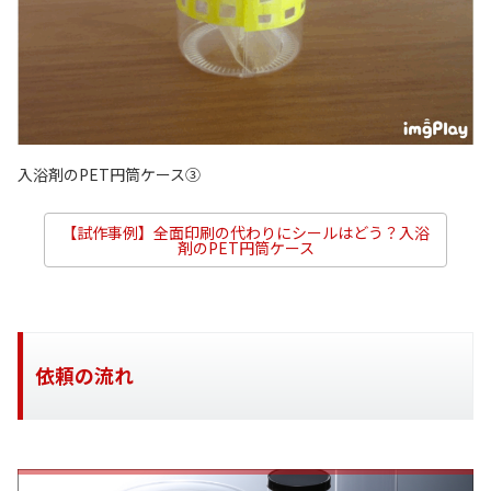
入浴剤のPET円筒ケース③
【試作事例】全面印刷の代わりにシールはどう？入浴
剤のPET円筒ケース
依頼の流れ