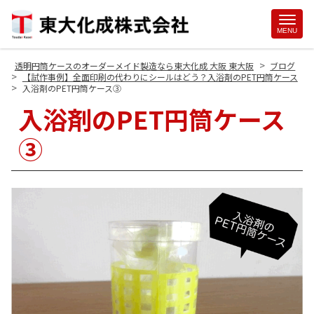
Site
MENU
Footer
>
透明円筒ケースのオーダーメイド製造なら東大化成 大阪 東大阪
ブログ
>
【試作事例】全面印刷の代わりにシールはどう？入浴剤のPET円筒ケース
>
入浴剤のPET円筒ケース③
入浴剤のPET円筒ケース
③