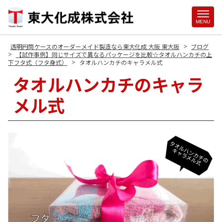
Site
MENU
Footer
>
透明円筒ケースのオーダーメイド製造なら東大化成 大阪 東大阪
ブログ
>
【試作事例】同じサイズで異なるパッケージを比較☆タオルハンカチの上
>
下フタ式（フタ身式）
タオルハンカチのキャラメル式
タオルハンカチのキャラ
メル式