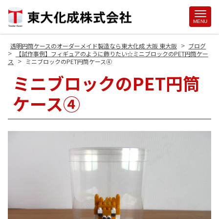
Site
MENU
Footer
>
透明円筒ケースのオーダーメイド製造なら東大化成 大阪 東大阪
ブログ
>
【試作事例】フィギュアのように飾りたい☆ミニブロックのPET円筒ケー
>
ス
ミニブロックのPET円筒ケース④
ミニブロックのPET円筒
ケース④