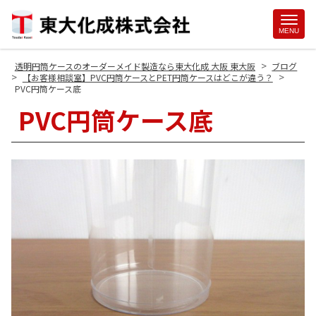
Site
MENU
Footer
>
透明円筒ケースのオーダーメイド製造なら東大化成 大阪 東大阪
ブログ
>
>
【お客様相談室】PVC円筒ケースとPET円筒ケースはどこが違う？
PVC円筒ケース底
PVC円筒ケース底