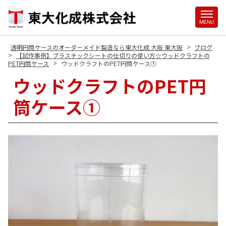
Site
MENU
Footer
>
透明円筒ケースのオーダーメイド製造なら東大化成 大阪 東大阪
ブログ
>
【試作事例】プラスチックシートの仕切りの使い方☆ウッドクラフトの
>
PET円筒ケース
ウッドクラフトのPET円筒ケース①
ウッドクラフトのPET円
筒ケース①