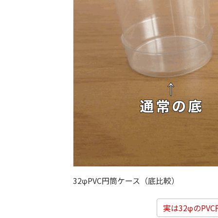
32φPVC円筒ケース（底比較）
実は32φのP