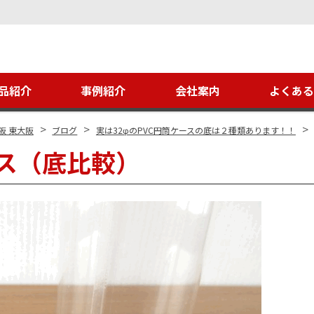
品紹介
事例紹介
会社案内
よくあ
>
>
>
阪 東大阪
ブログ
実は32φのPVC円筒ケースの底は２種類あります！！
ース（底比較）