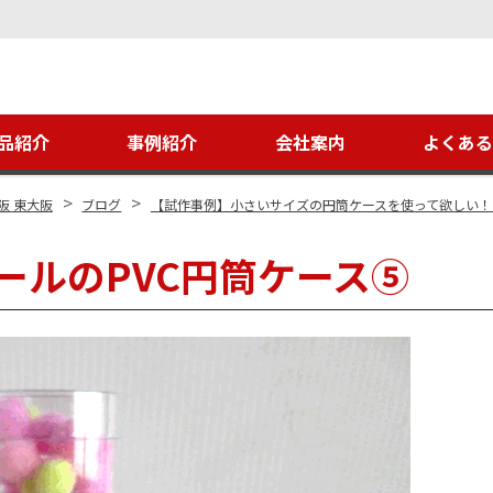
品紹介
事例紹介
会社案内
よくあ
>
>
阪 東大阪
ブログ
【試作事例】小さいサイズの円筒ケースを使って欲しい！
ールのPVC円筒ケース⑤