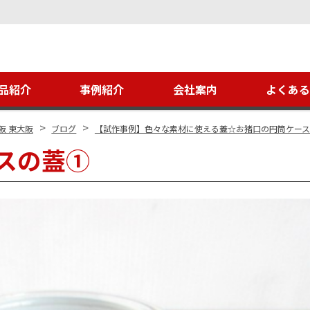
品紹介
事例紹介
会社案内
よくあ
>
>
阪 東大阪
ブログ
【試作事例】色々な素材に使える蓋☆お猪口の円筒ケース
スの蓋①