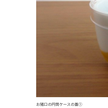
お猪口の円筒ケースの蓋①