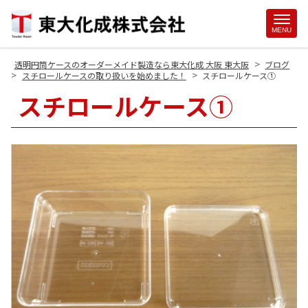
Site
MENU
Footer
>
透明円筒ケースのオーダーメイド製造なら東大化成 大阪 東大阪
ブログ
>
>
スチロールケースの取り扱いを始めました！
スチロールケース①
スチロールケース①