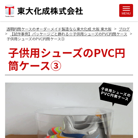
Site
MENU
Footer
>
透明円筒ケースのオーダーメイド製造なら東大化成 大阪 東大阪
ブログ
>
>
【試作事例】パッケージごと飾れる☆子供用シューズのPVC円筒ケース
子供用シューズのPVC円筒ケース③
子供用シューズのPVC円
筒ケース③