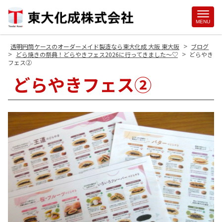
Site
MENU
Footer
>
透明円筒ケースのオーダーメイド製造なら東大化成 大阪 東大阪
ブログ
>
>
どら焼きの祭典！どらやきフェス2026に行ってきました～♡
どらやき
フェス②
どらやきフェス②