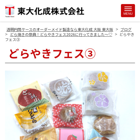
Site
MENU
Footer
>
透明円筒ケースのオーダーメイド製造なら東大化成 大阪 東大阪
ブログ
>
>
どら焼きの祭典！どらやきフェス2026に行ってきました～♡
どらやき
フェス③
どらやきフェス③